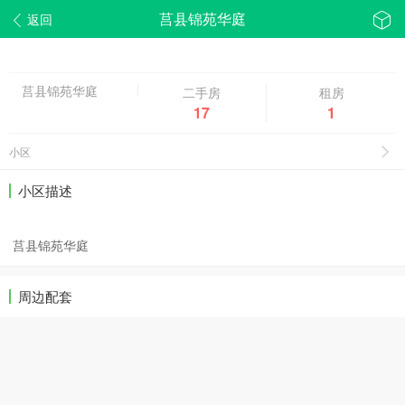
莒县锦苑华庭
返回
莒县锦苑华庭
二手房
租房
17
1
小区
小区描述
莒县锦苑华庭
周边配套