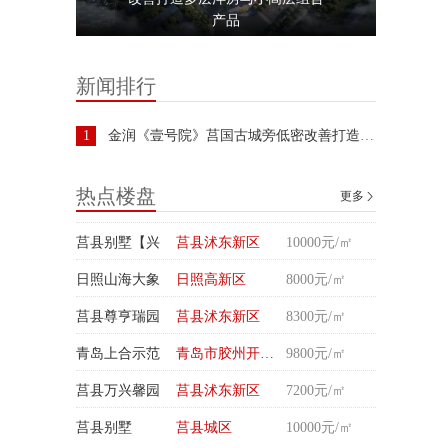
产品
新闻排行
1
金润《壹号院》莒国古城旁低密改善打造多层洋房与小
热点楼盘
更多

莒县别墅【兴
莒县沭东新区
10000元/㎡
日照山海大象
日照高新区
8000元/㎡
莒县尊亨瑞园
莒县沭东新区
8300元/㎡
青岛上合示范
青岛市胶州开发区
9800元/㎡
莒县万兴馨园
莒县沭东新区
7200元/㎡
莒县别墅
莒县城区
10000元/㎡