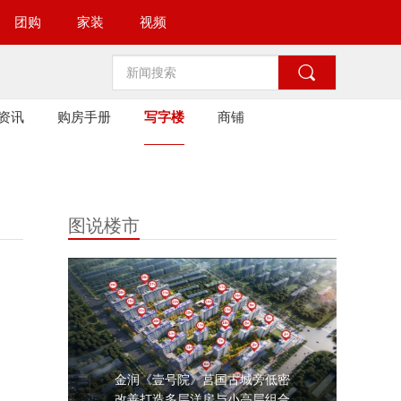
团购
家装
视频

资讯
购房手册
写字楼
商铺
图说楼市
金润《壹号院》莒国古城旁低密
改善打造多层洋房与小高层组合