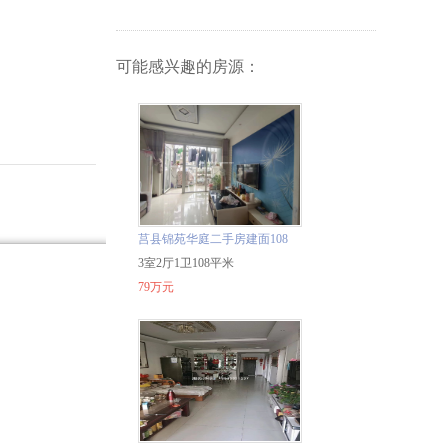
岸
可能感兴趣的房源：
莒县锦苑华庭二手房建面108
平79万阁楼复式
3室2厅1卫108平米
79万元