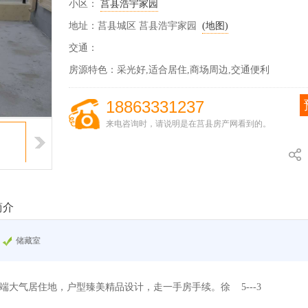
小区：
莒县浩宇家园
地址：莒县城区
莒县浩宇家园
(地图)
交通：
房源特色：
采光好,适合居住,商场周边,交通便利
18863331237
来电咨询时，请说明是在莒县房产网看到的。
简介
储藏室
端大气居住地，户型臻美精品设计，走一手房手续。徐 5---3