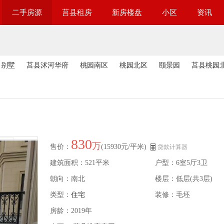
二手房源
莒县租房
新房楼盘
小区
资讯
别墅
莒县沭河华府
桃园南区
桃园北区
颐景园
莒县桃园
830
万
售价：
(15930元/平米)
贷款计算器
建筑面积：521平米
户型：6室5厅3卫
朝向：南北
楼层：低层(共3层)
类型：
住宅
装修：毛坯
房龄：2019年