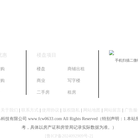
优惠
楼盘项目
手机扫描二微
导购
楼盘
商铺出租
团购
商业
写字楼
金
二手房
租房
|
关于我们
|
联系方式
|
使用协议
|
版权隐私
|
网站地图
|
网站留言
|
广告服
有限公司 www.fcw0633.com All Rights Reserved（特
考，具体以房产证和房管局记录实际数据为准。）
[鲁ICP备2024092909号-2]