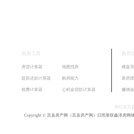
购房工具
购房
房贷计算器
地图找房
楼盘
提前还款计算器
购房能力
新房
税费计算器
公积金贷款计算器
赚佣
网站首页
Copyright © 莒县房产网（莒县房产网）日照掌联鑫泽房网络科技