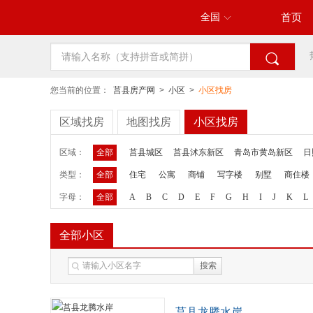
全国
首页


您当前的位置：
莒县房产网
>
小区
>
小区找房
区域找房
地图找房
小区找房
区域：
全部
莒县城区
莒县沭东新区
青岛市黄岛新区
日
类型：
日照市北经济开发区
全部
住宅
公寓
泛北京雄安附近区域
商铺
写字楼
别墅
商住楼
字母：
全部
A
B
C
D
E
F
G
H
I
J
K
L
全部小区
搜索
莒县龙腾水岸