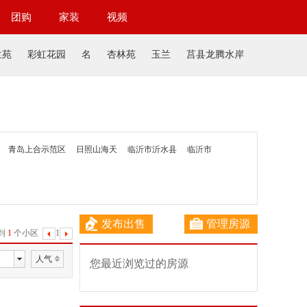
团购
家装
视频
兰苑
彩虹花园
名
杏林苑
玉兰
莒县龙腾水岸
青岛上合示范区
日照山海天
临沂市沂水县
临沂市
发布出售
管理房源
到
1
个小区
1
人气
您最近浏览过的房源