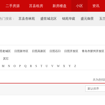
二手房源
莒县租房
新房楼盘
小区
资讯
热门搜索：
莒县杏林苑
盛世城北区
锦苑华庭
盛元御景
玉
照老城区
日照新市区
日照高新区
日照石臼
日照开发区
青岛市胶州开发区
其它
M
N
O
P
Q
R
S
T
U
V
W
X
Y
Z
共为您找
默认排序