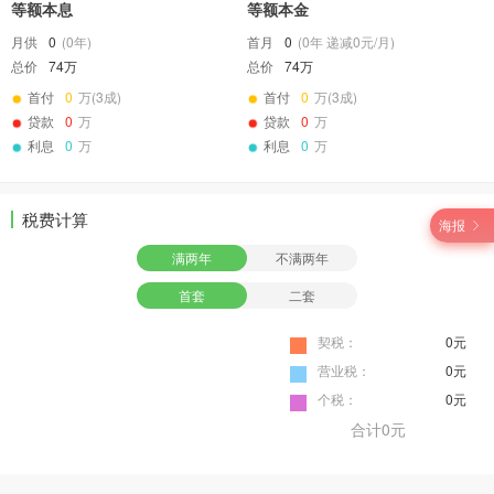
等额本息
等额本金
月供
0
(
0
年)
首月
0
(
0
年 递减
0
元/月)
总价
74万
总价
74万
首付
0
万(3成)
首付
0
万(3成)
贷款
0
万
贷款
0
万
利息
0
万
利息
0
万
税费计算
海报
满两年
不满两年
首套
二套
契税：
0元
营业税：
0元
个税：
0元
合计
0元