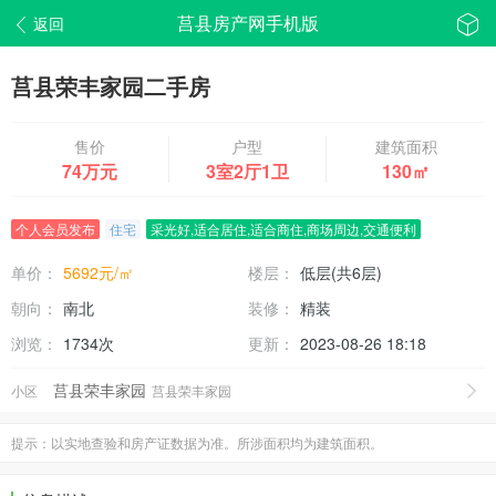
莒县房产网手机版
返回
莒县荣丰家园二手房
信息编号：1100
售价
户型
建筑面积
74万元
3室2厅1卫
130㎡
个人会员发布
住宅
采光好,适合居住,适合商住,商场周边,交通便利
单价：
5692元/㎡
楼层：
低层(共6层)
朝向：
南北
装修：
精装
浏览：
1734次
更新：
2023-08-26 18:18
莒县荣丰家园
小区
莒县荣丰家园
提示：以实地查验和房产证数据为准。所涉面积均为建筑面积。