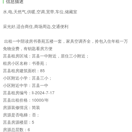
信息描述
水,电,天然气,供暖,空调,宽带,车位,储藏室
采光好,适合商住,商场周边,交通便利
出租一中陪读房书香苑五楼一套，家具空调齐全，拎包入住年租一万
免物业费，有钥匙看房方便
莒县租房区域：莒县一中附近，居住三小附近；
租房小区名称：书香苑；
莒县租房建筑面积：85
小区附近小学：莒县三小；
小区附近中学：莒县一中
莒县租房编号：li-2024-7-17
莒县出租价格：10000/年
房源装修情况：简装
房源是否电梯：否；
莒县房源楼层：5
房源总层数：6