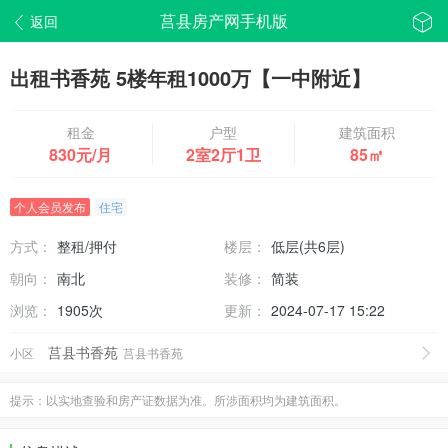
莒县房产网手机版
返回
出租书香苑 5楼年租1000万【一中附近】
信息编号：170
租金
户型
建筑面积
830元/月
2室2厅1卫
85㎡
个人会员发布
住宅
方式：
整租/押付
楼层：
低层(共6层)
朝向：
南北
装修：
简装
浏览：
1905次
更新：
2024-07-17 15:22
莒县书香苑
小区
莒县书香苑
提示：以实地查验和房产证数据为准。所涉面积均为建筑面积。